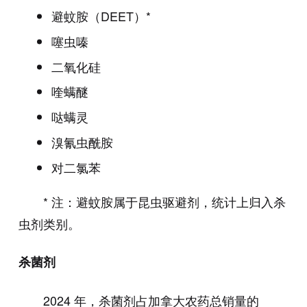
避蚊胺（DEET）*
噻虫嗪
二氧化硅
喹螨醚
哒螨灵
溴氰虫酰胺
对二氯苯
* 注：避蚊胺属于昆虫驱避剂，统计上归入杀
虫剂类别。
杀菌剂
2024 年，杀菌剂占加拿大农药总销量的