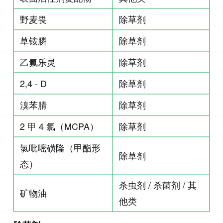
野麦畏
除草剂
草铵膦
除草剂
乙氟乐灵
除草剂
2,4 - D
除草剂
溴苯腈
除草剂
2 甲 4 氯（MCPA）
除草剂
氯吡嘧磺隆（甲酯形
除草剂
态）
杀虫剂 / 杀菌剂 / 其
矿物油
他类