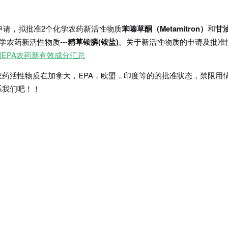
的申请，拟批准2个化学农药新活性物质
苯嗪草酮（Metamitron）
和
甘
学农药新活性物质---
精草铵膦(铵盐)
。关于新活性物质的申请及批准
美国EPA农药新有效成分汇总
药活性物质在加拿大，EPA，欧盟，印度等的的批准状态，禁限用
系我们吧！！