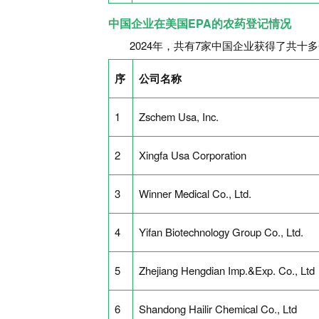
中国企业在美国EPA的农药登记情况
2024年，共有7家中国企业获得了共十
序
公司名称
1
Zschem Usa, Inc.
2
Xingfa Usa Corporation
3
Winner Medical Co., Ltd.
4
Yifan Biotechnology Group Co., Ltd.
5
Zhejiang Hengdian Imp.&Exp. Co., Ltd
6
Shandong Hailir Chemical Co., Ltd