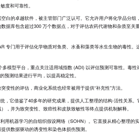
灵敏度和可靠性。
据空白的卓越软件，被主管部门广泛认可。它允许用户将化学品分组
数据库包含超过300 万个数据点，对于评估农药代谢物和杂质至关
SAR 专门用于评估化学物质对鱼类、水蚤和藻类等水生生物的毒性。
了一个多模型平台，重点关注适用域指数 (ADI) 以评估预测可靠性。毒性
模型的预测结果进行平均，以提高稳定性。
突变性的评估，商业化系统也经常被用于提供“补充性”方法。
统，它借鉴了40多年的研究成果，提供人工整理的结构-活性关系。
域），并为致突变性、致癌性和皮肤致敏性等终点提供机制解释。
利用机器学习的自组织假设网络（SOHN）。它直接从精心整理的
而提供数据驱动的诱变性和染色体损伤预测。