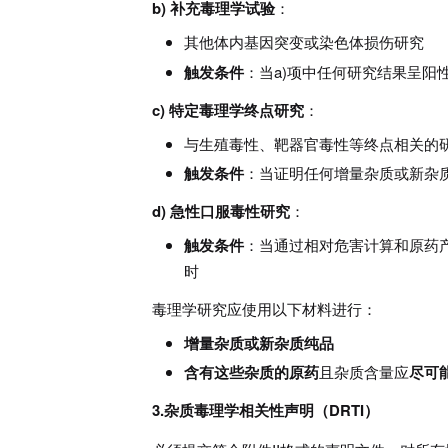
b) 补充毒理学试验
：
其他体内基因突变或染色体损伤研究
触发条件
：当a)项中任何研究结果呈阳
c) 特定毒理学终点研究
：
与生殖毒性、靶器官毒性等终点相关的
触发条件
：当证明任何增量杂质或新杂
d) 急性口服毒性研究
：
触发条件
：当通过相对危害计算和原药
时
毒理学研究应使用以下材料进行：
增量杂质或新杂质纯品
含有这些杂质的原药
且杂质含量应
尽可
3.杂质毒理学相关性声明（DRTI）