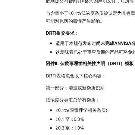
必须提交符合附件II格式的声明文件，对所
当含量小于<0.1%低浓度杂质被认定为具
可能对原药的毒性产生影响。
DRTI提交要求
：
适用于本规范发布时
尚未完成ANVISA
这意味着已处于审查后期的产品可豁免
附件II: 杂质毒理学相关性声明（DRTI）模板
DRTI表格包含以下核心内容：
第一部分：增量或新杂质识别
按浓度分类汇总所有杂质：
<0.1%(限毒理学相关杂质)
≥0.1 至 <0.3%
≥0.3 至 <1.0%