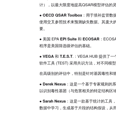
计），以最大限度地提高QSAR模型评估的
●
OECD QSAR Toolbox
：用于填补监管数
使用交叉参照技术来预测缺失数据。其庞大的
要。
● 美国 EPA
EPI Suite
和
ECOSAR
：ECO
程序是美国筛选级评估的基础。
●
VEGA
和
T.E.S.T
.：VEGA HUB 提供
软件工具 (TEST) 采用共识方法，对不同
在高级别的评估中，特别是针对基因毒性和致
●
Derek Nexus
：这是一个基于专家规则的系
以识别毒性基团（与危害相关的特定结构区
●
Sarah Nexus
：这是一款基于统计的工具，
数据中学习，生成基于片段的结构假设，从