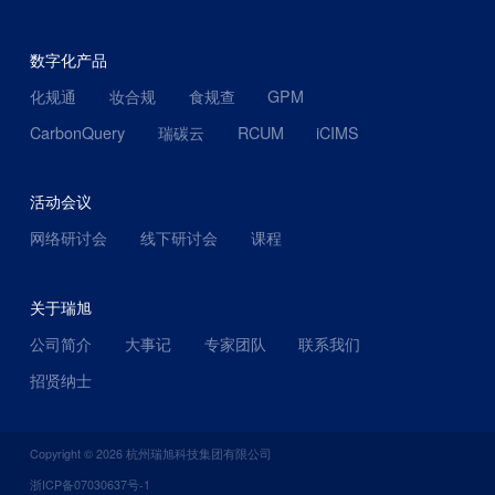
数字化产品
化规通
妆合规
食规查
GPM
CarbonQuery
瑞碳云
RCUM
iCIMS
活动会议
网络研讨会
线下研讨会
课程
关于瑞旭
公司简介
大事记
专家团队
联系我们
招贤纳士
Copyright ©
2026
杭州瑞旭科技集团有限公司
浙ICP备07030637号-1