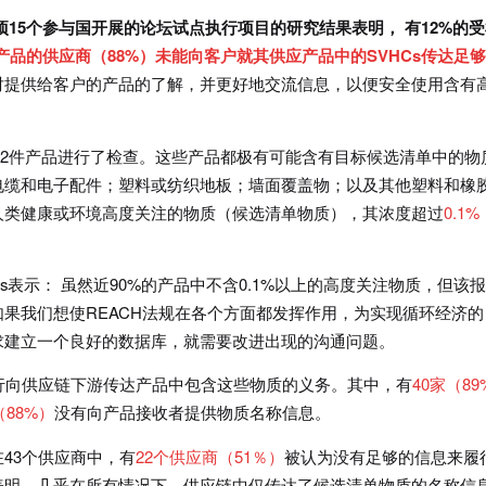
项15个参与国开展的论坛试点执行项目的研究结果表明， 有12%的
产品的供应商
（88%）未能向客户就其供应产品中的SVHCs
传达足够
对提供给客户的产品的了解，并更好地交流信息，以便安全使用含有
682件产品进行了检查。这些产品都极有可能含有目标候选清单中的物
电缆和电子配件；塑料或纺织地板；墙面覆盖物；以及其他塑料和橡
人类健康或环境高度关注的物质（候选清单物质），其浓度超过
0.1%
nnys表示： 虽然近90%的产品中不含0.1%以上的高度关注物质，但该
果我们想使REACH法规在各个方面都发挥作用，为实现循环经济的
求建立一个良好的数据库，就需要改进出现的沟通问题。
行向供应链下游传达产品中包含这些物质的义务。其中，有
40家（89
（88%）
没有向产品接收者提供物质名称信息。
43个供应商中，有
22个供应商（51％）
被认为没有足够的信息来履
表明，几乎在所有情况下，供应链中仅传达了候选清单物质的名称信