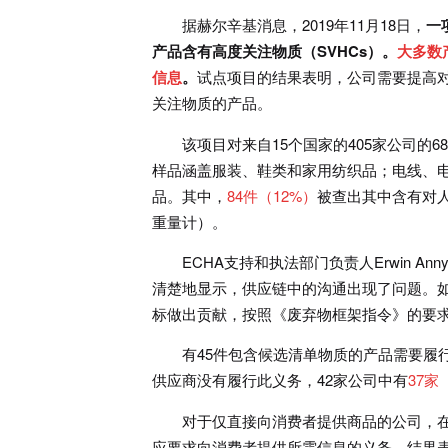
据赫尔辛基消息，2019年11月18日，
一
产品含有高度关注物质（SVHCs）。
大多数
信息
。
试点项目的结果表明，公司需要提高
关注物质的产品。
该项目对来自15个国家的405家公司的
样品涵盖服装、鞋类和家用纺织品；电线、
品。其中，
84件（12%）
被查出其中含有对
重量计）。
ECHA支持和执法部门负责人Erwin A
清楚地显示，供应链中的沟通出现了问题。如
标做出贡献，按照《废弃物框架指令》的要
有45件包含候选清单物质的产品需要履
供应商没有履行此义务，42家公司中有
37家
对于仅直接向消费者提供商品的公司，在
应要求向消费者提供所需信息的义务。结果