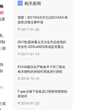
相关新闻
受检
的
预警！2017年5月31日后ECHA不再
高度
接受后预注册申请
2017-01-22
质。
胶制
2017欧盟将重点关注化学品使用的
安全性-SDS/eSDS将成监管重点
（按
2017-01-13
报告
ECHA建议在严格条件下对三氧化
目
铬关键性的持续性用途进行授权
2016-10-10
%）
F-gas法规下设备进口商获得授权的
新途径
2016-07-25
行其
息，