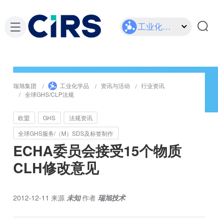
工业化学品
瑞旭集团
工业化学品
资讯与活动
行业资讯
全球GHS/CLP法规
欧盟
GHS
法规资讯
全球GHS服务/（M）SDS及标签制作
ECHA委员会接受15个物质
CLH修改意见
2012-12-11
来源
未知
作者
瑞旭技术