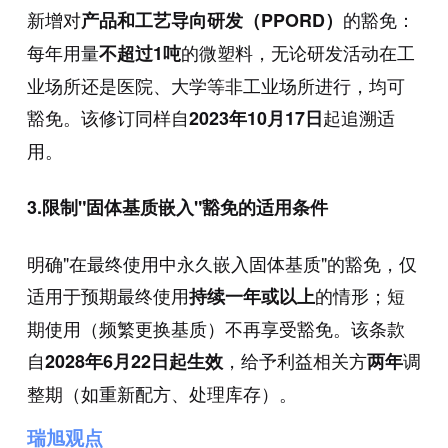
新增对
的豁免：
产品和工艺导向研发（PPORD）
每年用量
的微塑料，无论研发活动在工
不超过1吨
业场所还是医院、大学等非工业场所进行，均可
豁免。该修订同样自
起追溯适
2023年10月17日
用。
3.限制"固体基质嵌入"豁免的适用条件
明确"在最终使用中永久嵌入固体基质"的豁免，仅
适用于预期最终使用
的情形；短
持续一年或以上
期使用（频繁更换基质）不再享受豁免。该条款
自
，给予利益相关方
调
2028年6月22日起生效
两年
整期（如重新配方、处理库存）。
瑞旭观点