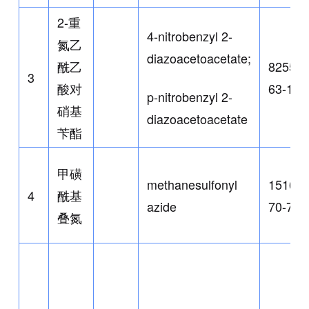
2-重
4-nitrobenzyl 2-
氮乙
diazoacetoacetate;
酰乙
82551-
3
酸对
63-1
p-nitrobenzyl 2-
硝基
diazoacetoacetate
苄酯
甲磺
methanesulfonyl
1516-
4
酰基
azide
70-7
叠氮