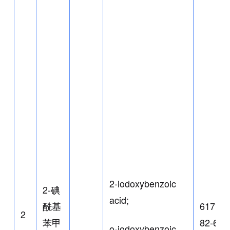
2-iodoxybenzoic
2-碘
acid;
酰基
61717-
2
苯甲
82-6
o-iodoxybenzoic