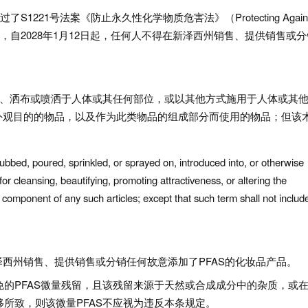
S1221号法案《防止永久性化学物质危害法》（Protecting Agains
该法案的规定，自2028年1月12日起，任何人不得在新泽西州销售、提供销售或
注、洒布或喷洒于人体或其任何部位，或以其他方式施用于人体或其
外观目的的物品，以及作为此类物品的组成部分而使用的物品；但该
ubbed, poured, sprinkled, or sprayed on, introduced into, or otherwise
or cleansing, beautifying, promoting attractiveness, or altering the
 component of any such articles; except that such term shall not includ
西州销售、提供销售或分销任何故意添加了PFAS的化妆品产品。
的PFAS微量残留，且该残留来源于天然或合成成分中的杂质，或
所致，则该微量PFAS不应视为违反本条规定。