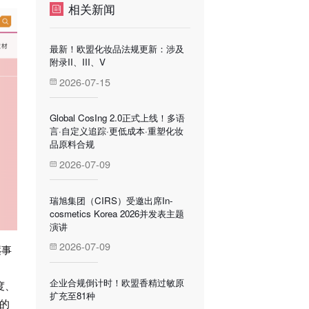
相关新闻
最新！欧盟化妆品法规更新：涉及
附录II、III、V
2026-07-15
Global CosIng 2.0正式上线！多语
言·自定义追踪·更低成本·重塑化妆
品原料合规
2026-07-09
瑞旭集团（CIRS）受邀出席In-
cosmetics Korea 2026并发表主题
演讲
2026-07-09
薬事
企业合规倒计时！欧盟香精过敏原
度、
扩充至81种
的