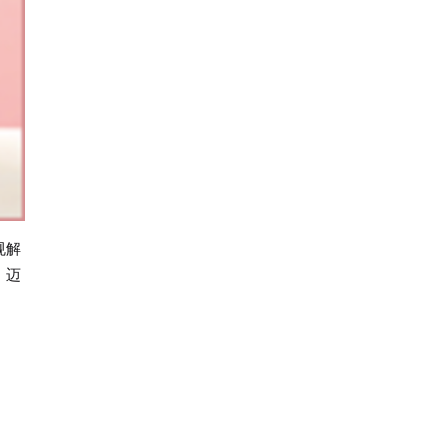
规解
，迈