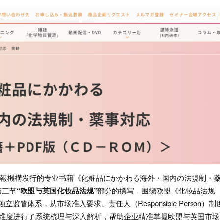
机构情報機構发行的专业书籍《化粧品にかかわる海外・国内の法規制・
第三节
“欧盟与英国化妆品法规”
部分的撰写，围绕欧盟《化妆品法规
的独立监管体系，从市场准入要求、责任人（Responsible Person）制
个维度进行了系统梳理与深入解析，帮助企业精准掌握欧盟与英国市场