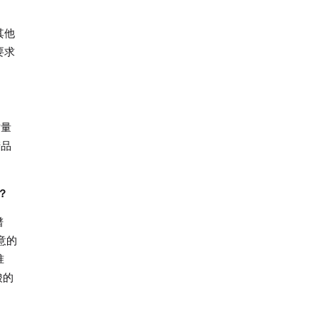
其他
要求
质量
产品
？
谱
意的
准
酸的