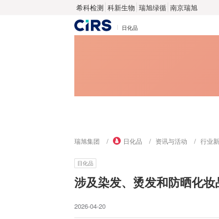
希科检测
科新生物
瑞旭绿循
南京瑞旭
日化品
瑞旭集团
日化品
资讯与活动
行业
日化品
涉及染发、烫发和防晒化妆
2026-04-20