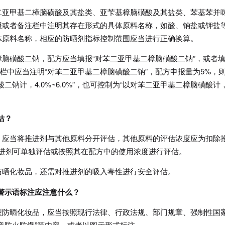
二亚甲基二樟脑磺酸及其盐类、亚苄基樟脑磺酸及其盐类、苯基苯并
报或者备注栏中注明其存在形式的具体原料名称，如酸、钠盐或钾盐
体原料名称，相应的防晒剂指标控制范围应当进行正确换算。
脑磺酸二钠，配方应当填报“对苯二亚甲基二樟脑磺酸二钠”，或者
栏中应当注明“对苯二亚甲基二樟脑磺酸二钠”，配方申报量为5%，
钠计，4.0%~6.0%”，也可控制为“以对苯二亚甲基二樟脑磺酸计
估？
，应当将推进剂与其他原料分开评估，其他原料的评估浓度应为扣除
推进剂可单独评估或按照其在配方中的使用浓度进行评估。
防晒化妆品，还需对推进剂的吸入毒性进行安全评估。
警示语标注应注意什么？
型防晒化妆品，应当按照现行法律、行政法规、部门规章、强制性国
意防火防爆”等内容，或者以图示形式标注。