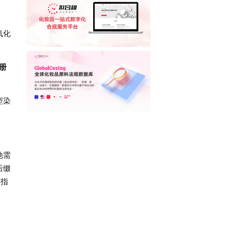
氧化
册
型染
他需
后缀
等指