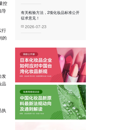
量控
指导
有关检验方法，2项化妆品标准公开
征求意见！
2026-07-23
实行
则的
染发
妆品
品执