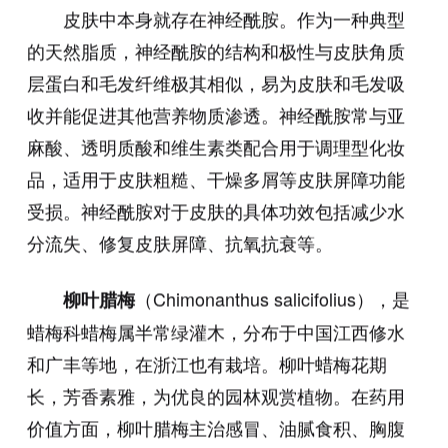
皮肤中本身就存在神经酰胺。作为一种典型
的天然脂质，神经酰胺的结构和极性与皮肤角质
层蛋白和毛发纤维极其相似，易为皮肤和毛发吸
收并能促进其他营养物质渗透。神经酰胺常与亚
麻酸、透明质酸和维生素类配合用于调理型化妆
品，适用于皮肤粗糙、干燥多屑等皮肤屏障功能
受损。神经酰胺对于皮肤的具体功效包括减少水
分流失、修复皮肤屏障、抗氧抗衰等。
（Chimonanthus salicifolius），是
柳叶腊梅
蜡梅科蜡梅属半常绿灌木，分布于中国江西修水
和广丰等地，在浙江也有栽培。柳叶蜡梅花期
长，芳香素雅，为优良的园林观赏植物。在药用
价值方面，柳叶腊梅主治感冒、油腻食积、胸腹