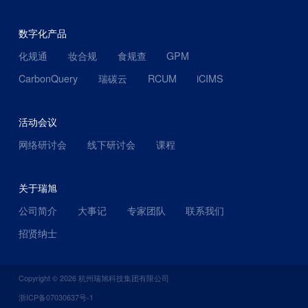
数字化产品
化规通
妆合规
食规查
GPM
CarbonQuery
瑞碳云
RCUM
iCIMS
活动会议
网络研讨会
线下研讨会
课程
关于瑞旭
公司简介
大事记
专家团队
联系我们
招贤纳士
Copyright ©
2026
杭州瑞旭科技集团有限公司
浙ICP备07030637号-1