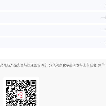
妆品最新产品安全与法规监管动态, 深入洞察化妆品研发与上市信息, 集萃