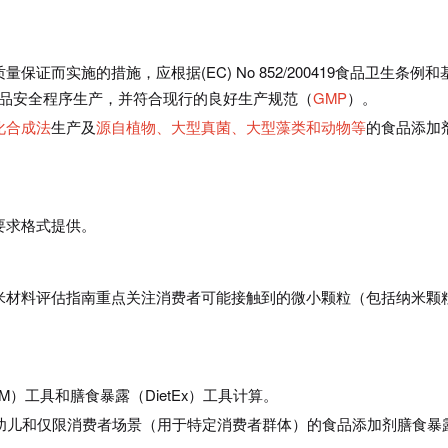
证而实施的措施，应根据(EC) No 852/200419食品卫生条例和
品安全程序生产，并符合现行的良好生产规范（
GMP
）。
化合成法
生产及
源自植物、大型真菌、大型藻类和动物等
的食品添加
要求格式提供。
米材料评估指南重点关注消费者可能接触到的微小颗粒（包括纳米颗
M）工具和膳食暴露（DietEx）工具计算。
婴幼儿和仅限消费者场景（用于特定消费者群体）的食品添加剂膳食暴