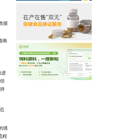
数据
指南
南进
但
应持
总
的填
流程