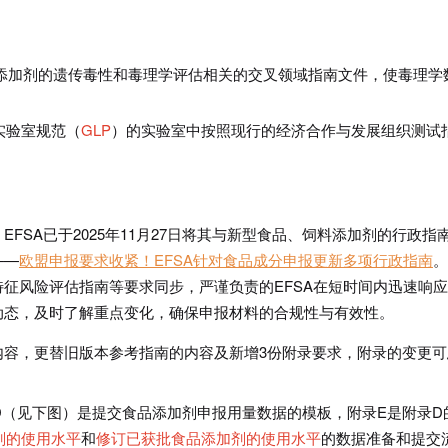
品添加剂的遗传毒性和毒理学评估相关的交叉领域指南文件，使毒理学
实验室规范（
GLP
）的实验室中按照现行的经济合作与发展组织测试
FSA已于2025年11月27日将其与新型食品、饲料添加剂的行政指
——
欧盟申报要求收紧！EFSA针对食品成分申报更新多项行政指南
。
征风险评估指南等要求同步，严谨负责的EFSA在短时间内迅速响
动态，及时了解重点变化，确保申报材料的合规性与有效性。
内容，更替旧版本参考指南的内容及新增3份附录要求，附录的变更可
D（见下图）是提交食品添加剂申报用量数据的模板，附录E是附录D
剂的使用水平
和
修订已获批食品添加剂的使用水平
的数据准备和提交