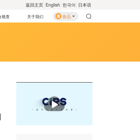
返回主页
English
한국어
日本语
食品
食规查
关于我们
播
放
细