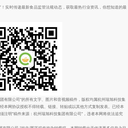
”！
实时传递最新食品监管法规动态，获取最热行业资讯，
你想知道的最
技集团有限公司"的所有文字、图片和音视频稿件，版权均属杭州瑞旭科技集
经本网协议授权不得转载、链接、转贴或以其他方式复制发表。已经本
须注明"稿件来源：杭州瑞旭科技集团有限公司"，违者本网将依法追究
团有限公司 "的文/图等稿件均为转载稿，本网转载出于传递更多信息之目