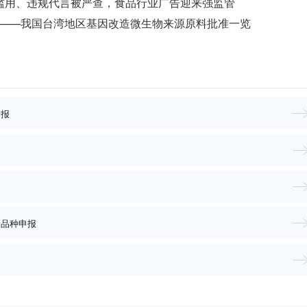
I滥用、违规代言被严查，食品行业广告迎来强监管
款——我国台湾地区基因改造微生物来源原料批准一览
申报
新品种申报