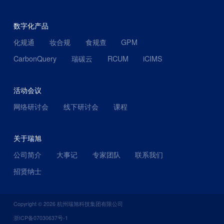
数字化产品
化规通
妆合规
食规查
GPM
CarbonQuery
瑞碳云
RCUM
iCIMS
活动会议
网络研讨会
线下研讨会
课程
关于瑞旭
公司简介
大事记
专家团队
联系我们
招贤纳士
Copyright ©
2026
杭州瑞旭科技集团有限公司
浙ICP备07030637号-1