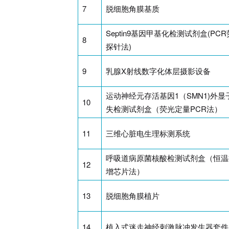
7
脱细胞角膜基质
Septin9基因甲基化检测试剂盒(PC
8
探针法)
9
乳腺X射线数字化体层摄影设备
运动神经元存活基因1（SMN1)外显
10
失检测试剂盒（荧光定量PCR法）
11
三维心脏电生理标测系统
呼吸道病原菌核酸检测试剂盒（恒温
12
增芯片法）
13
脱细胞角膜植片
14
植入式迷走神经刺激脉冲发生器套件