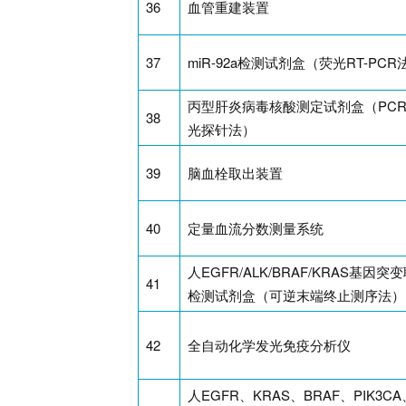
36
血管重建装置
37
miR-92a检测试剂盒（荧光RT-PCR
丙型肝炎病毒核酸测定试剂盒（PCR
38
光探针法）
39
脑血栓取出装置
40
定量血流分数测量系统
人EGFR/ALK/BRAF/KRAS基因突
41
检测试剂盒（可逆末端终止测序法）
42
全自动化学发光免疫分析仪
人EGFR、KRAS、BRAF、PIK3CA