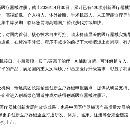
疗器械注册，截止2026年4月30日，累计已有420项创新医疗器械
持、高端影像、介入植入、体外诊断、手术机器人、人工智能诊疗等
入集中爆发期，临床急需与高端国产替代步伐持续加快。
定，对国内首创、核心技术自主可控、临床价值显著的医疗器械实施
色通道，在标准不降低、程序不减少的前提下大幅缩短上市周期，有
脑机接口、心脏瓣膜、质子/碳离子治疗、AI辅助诊断、可降解植介入
水平的产品，满足国内重大疾病诊疗和基层医疗升级需求，彰显了我
业机构，瑞旭集团长期聚焦创新医疗器械申报痛点，提供从研发支持
多企业进入创新绿色通道并成功获得创新医疗器械注册证。
励医疗器械创新发展的政策成果，也是中国医疗器械迈向高质量发展
伴更多创新医疗器械企业打通研发、体系、临床、注册等合规全链路
获批上市。