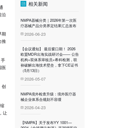
相关新闻
通
前沿
NMPA器械分类｜2026年第一次医
疗器械产品分类界定结果汇总发布
早期
2026-06-23
力推
【会议通知】 最后窗口期！ 2026
欧盟MDR出海实战研讨会—— 公告
、手
机构+双体系审核员+希科检测，联
袂破解出海技术壁垒，拿下CE证书
国医
（5月13日）
2026-05-07
、创
NMPA境外检查升级：境外医疗器
械企业体系合规刻不容缓
的缩
2026-04-23
，让
【NMPA】关于发布YY 1001—
2024《全玻璃注射器》等20项医疗