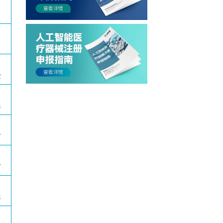
1
1
2
3
7
7
3