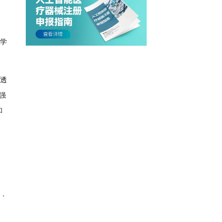
学
透
强
和
）、