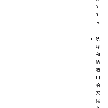
0
5
%
。
洗
涤
和
清
洁
用
的
家
庭