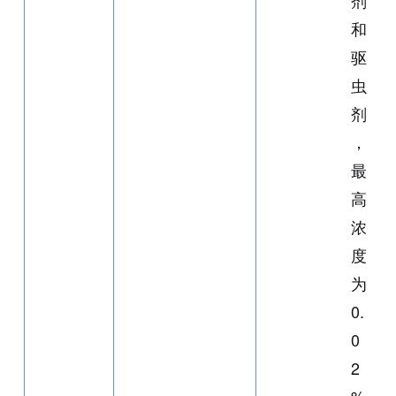
剂
和
驱
虫
剂
，
最
高
浓
度
为
0.
0
2