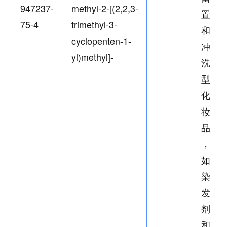
947237-
methyl-2-[(2,2,3-
置
75-4
trimethyl-3-
和
cyclopenten-1-
冲
yl)methyl]-
洗
型
化
妆
品
，
如
染
发
剂
和