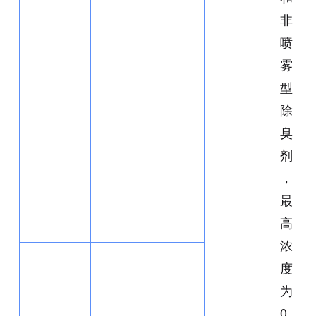
非
喷
雾
型
除
臭
剂
，
最
高
浓
度
为
0.