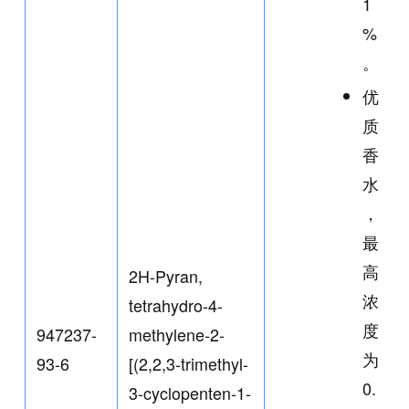
1
%
。
优
质
香
水
，
最
高
2H-Pyran,
浓
tetrahydro-4-
度
947237-
methylene-2-
为
93-6
[(2,2,3-trimethyl-
0.
3-cyclopenten-1-