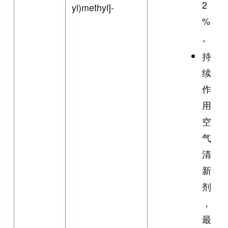
2
yl)methyl]-
%
。
持
续
作
用
空
气
清
新
剂
，
最