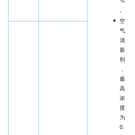
%
。
空
气
清
新
剂
，
最
高
浓
度
为
0.