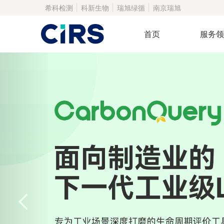
希科检测
科新生物
瑞旭绿循
南京瑞旭
首页
服务领