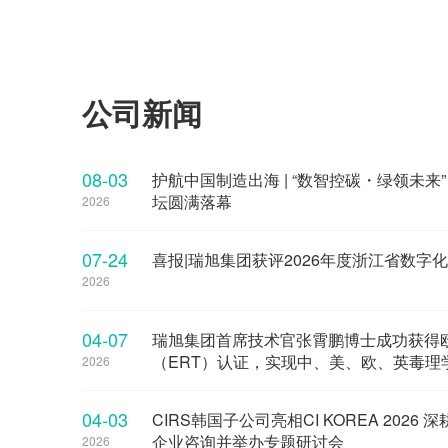
公司新闻
08-03
护航中国制造出海 | “数智控碳・绿领未来
坛圆满落幕
2026
07-24
喜报|瑞旭集团获评2026年度浙江省数字
2026
04-07
瑞旭集团首席技术官张霄鹏博士成功获得
（ERT）认证，实现中、美、欧、英毒理学
2026
04-03
CIRS韩国子公司亮相CI KOREA 202
企业咨询并举办专题研讨会
2026