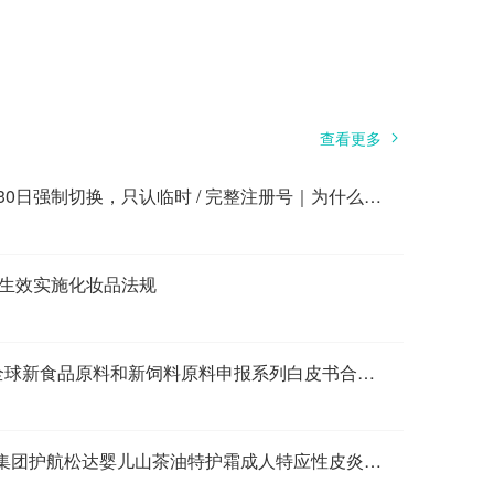
查看更多
土耳其 KKDIK 9月30日强制切换，只认临时 / 完整注册号｜为什么选择瑞旭集团做土耳其 KKDIK 法规注册？
将生效实施化妆品法规
全球 12 大市场｜全球新食品原料和新饲料原料申报系列白皮书合集（持续更新）
里程碑达成｜瑞旭集团护航松达婴儿山茶油特护霜成人特应性皮炎临床研究完成全部受试者数据归集