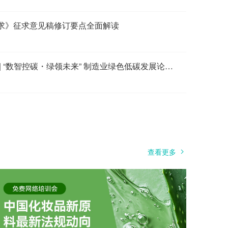
求》征求意见稿修订要点全面解读
护航中国制造出海 | “数智控碳・绿领未来” 制造业绿色低碳发展论坛圆满落幕
查看更多