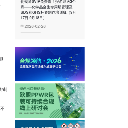
化规通SVIP免费送！报名即送3个
合
月——化学品全生命周期管理及
SDS和GHS标签制作培训班（9月
17日-9月18日）
2026-02-26
混
/刺
持不