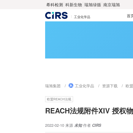
希科检测
科新生物
瑞旭绿循
南京瑞旭
首
工业化学品
瑞旭集团
工业化学品
资源下载
欧盟
欧盟REACH法规
REACH法规附件XIV 授权
2022-02-10
来源
未知
作者
CIRS