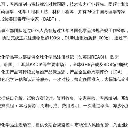
认可，卷宗编制与审核标准对标国际，技术实力行业领先。团硕士和
，药理学，化学工程和工艺，材料工程等，并有24位中国毒理学专家
，2位美国毒理学专家（DABT）。
事业部团队超过50%人员有超过10年各国化学品法规合规工作经验
，协助完成正式注册物质超100份，DUIN通报物质超1000份，通过率
化学品事业部提供全球化学品注册登记（如英国REACH、欧盟
）、韩国、土耳其KKDIK等主要市场），全球GHS合规及SDS编制服
化工产品可持续发展如产品碳足迹，产品全生命周期评价（LCA）
绿色化学评估和认证等服务。一次对接，搞定多国准入，大幅降低企
数据缺口分析、试验方案设计、资料收集、专家审核、卷宗编制、系
熟流程 + 本地资源，周期可控、费用透明、一次通过率高，减少反
化学品法规动态，提供长期合规监控 + 市场准入风险预警，为企业