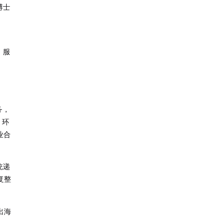
博士
，服
务，
，环
业合
统递
复整
出海