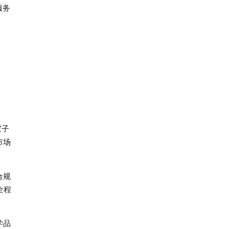
服务
家子
市场
合规
全程
学品