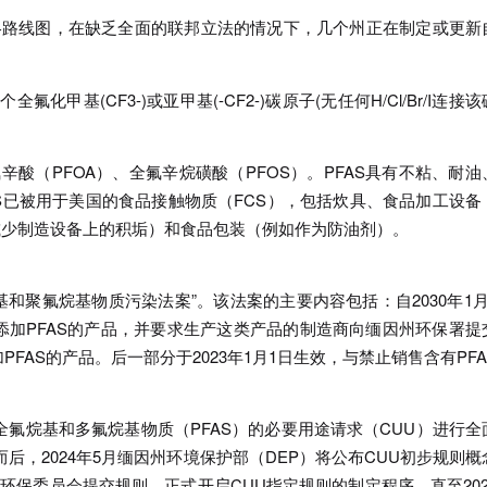
AS战略路线图，在缺乏全面的联邦立法的情况下，几个州正在制定或更新
全氟化甲基(CF3-)或亚甲基(-CF2-)碳原子(无任何H/Cl/Br/I连接
辛酸（PFOA）、全氟辛烷磺酸（PFOS）。PFAS具有不粘、耐油
AS已被用于美国的食品接触物质（FCS），包括炊具、食品加工设备
减少制造设备上的积垢）和食品包装（例如作为防油剂）。
烷基和聚氟烷基物质污染法案”。该法案的主要内容包括：自2030年1月
加PFAS的产品，并要求生产这类产品的制造商向缅因州环保署提
FAS的产品。后一部分于2023年1月1日生效，与禁止销售含有PFA
全氟烷基和多氟烷基物质（PFAS）的必要用途请求（CUU）进行全
而后，2024年5月缅因州环境保护部（DEP）将公布CUU初步规则概
环保委员会提交规则，正式开启CUU指定规则的制定程序。直至202