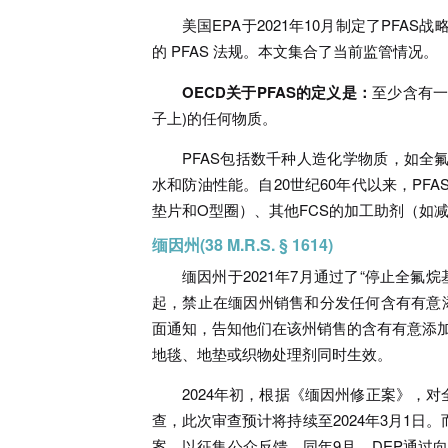
美国EPA于2021年10月制定了PF
的 PFAS 法规。本文集合了当前监管情况。
OECD关于PFAS的定义是：
至少含有一个
子上)的任何物质。
PFAS包括数千种人造化学物质，如全氟
水和防油性能。自20世纪60年代以来，PF
垫片和O型圈）、其他FCS的加工助剂（如
缅因州(38 M.R.S. § 1614)
缅因州于2021年7月通过了“停止全氟
起，禁止在缅因州销售和分发任何含有有意添
面通知，告知他们在该州销售的含有有意添加P
地毯、地垫或织物处理剂同时生效。
2024年初，根据《缅因州修正案》，对
查，此次审查预计将持续至2024年3月1日。
案，以征集公众反馈。同年9月，DEP通过向