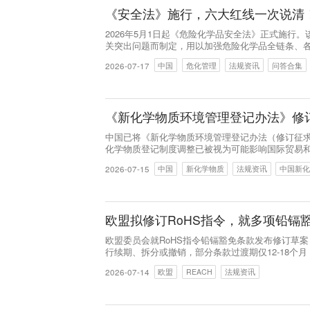
《安全法》施行，六大红线一次说清
2026年5月1日起《危险化学品安全法》正式施行
关突出问题而制定，用以加强危险化学品全链条、
施危险化学品目录管理制度；新增“从源头上防范化
2026-07-17
中国
危化管理
法规资讯
问答合集
管三必须”上升到法律要求；构建“单位负责、职工
《新化学物质环境管理登记办法》修
中国已将《新化学物质环境管理登记办法（修订征求意
化学物质登记制度调整已被视为可能影响国际贸易
2026-07-15
中国
新化学物质
法规资讯
中国新化
欧盟拟修订RoHS指令，就多项铅镉
欧盟委员会就RoHS指令铅镉豁免条款发布修订草
行续期、拆分或撤销，部分条款过渡期仅12-18个月
2026-07-14
欧盟
REACH
法规资讯