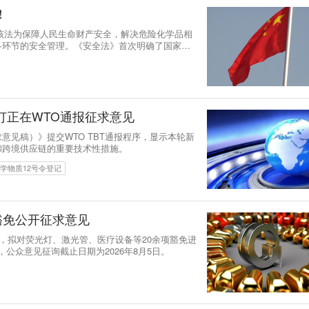
！
。该法为保障人民生命财产安全，解决危险化学品相
各环节的安全管理。《安全法》首次明确了国家实
解重大安全风险”的内容；将危险化学品领域的“三
参与、政府监管、行业自律、社会监督”的机制等。
订正在WTO通报征求意见
见稿）》提交WTO TBT通报程序，显示本轮新
和跨境供应链的重要技术性措施。
学物质12号令登记
豁免公开征求意见
案，拟对荧光灯、激光管、医疗设备等20余项豁免进
，公众意见征询截止日期为2026年8月5日。