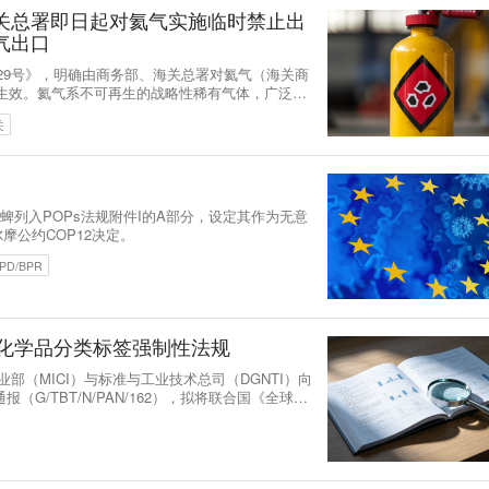
关总署即日起对氦气实施临时禁止出
气出口
第29号》，明确由商务部、海关总署对氦气（海关商
即时生效。氦气系不可再生的战略性稀有气体，广泛应
键领域。
关
死蜱列入POPs法规附件I的A部分，设定其作为无意
尔摩公约COP12决定。
PD/BPR
为化学品分类标签强制性法规
与工业部（MICI）与标准与工业技术总司（DGNTI）向
G/TBT/N/PAN/162），拟将联合国《全球化
入本国强制性技术法规。该通报已进入60天评论
准与工业技术总局提交书面意见。根据通报文件，瑞