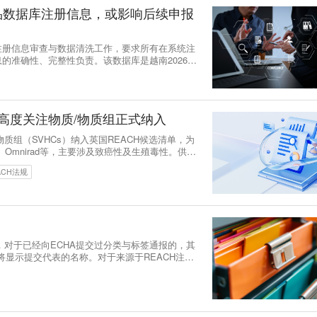
品数据库注册信息，或影响后续申报
注册信息审查与数据清洗工作，要求所有在系统注
的准确性、完整性负责。该数据库是越南2026年
业数据库信息的完整性和准确性，预计将对化学品
性产生重要影响。
5种高度关注物质/物质组正式纳入
/物质组（SVHCs）纳入英国REACH候选清单，为
l、Omnirad等，主要涉及致癌性及生殖毒性。供应
法定义务。
ACH法规
！
日起，对于已经向ECHA提交过分类与标签通报的，其
通报将显示提交代表的名称。对于来源于REACH注册