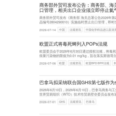
商务部外贸司发布公告：商务部、海
口管理，相关出口企业须立即停止氦
商务部外贸司发布《商务部 海关总署公告2026年
品编号2804290010）实施临时禁止出口管理，
用于半导体、医疗核磁共振、光纤、航空航天等关
2026-07-14
中国
法规资讯
中国化学样品进口及清
欧盟正式将毒死蜱列入POPs法规
欧盟委员会于2026年6月30日通过授权法规，将毒
痕量污染物的限值为0.01 mg/kg，旨在落实斯德哥
2026-07-06
欧盟
法规资讯
欧盟BPD/BPR法规
B
巴拿马拟采纳联合国GHS第七版作
2026年6月10日，2026年6月10日，巴拿马商务
世界贸易组织（WTO）技术性贸易壁垒委员会发布通报（
学品统一分类和标签制度》（GHS）第七修订版纳
2026-07-01
GHS
法规资讯
巴拿马
期，利益相关方可在2026年8月9日前向巴拿马标
旭集团为您提供以下解读。