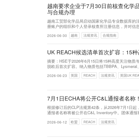
越南要求企业于7月30日前核查化学
与合规办理
越南工贸部化学品局启动国家化学品专业数据库的
册账户的组织和个人登录核查所注册信息，并对信息
新《化学品法》下数字化监管体系的核心平台，企
2026-06-30
越南
法规资讯
合规指南
进口申报、新化学物质相关合规办理的效率和确定
UK REACH候选清单首次扩容：1
摘要：HSE于2026年6月15日将15种高度关注物质
脱欧后首次扩容。纳入物质包括TBBPA、Lysmera
商须立即履行物品中物质通报、供应链信息沟通等
2026-06-23
英国
REACH
法规资讯
英国UK RE
7月1日ECHA将公开C&L通报者名称
根据修订后的CLP法规第42条，从2026年7月1
通报者名称将被公开在C&L Inventory中。团体
的分类信息，将公布注册人的名称。
2026-06-12
欧盟
REACH
法规资讯