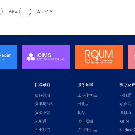
跳转至
总计
1320
快速导航
服务领域
数字化
服务领域
工业化学品
化规通
资讯与活动
日化品
妆合规
资源下载
食品
食规查
化规通
医疗器械
GPM
关于我们
农用化学品
CarbonQ