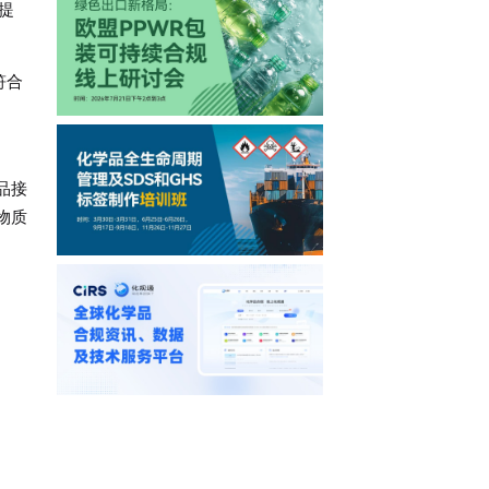
提
符合
品接
物质