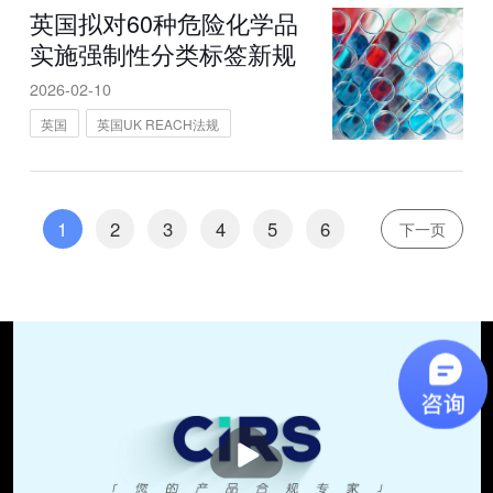
英国拟对60种危险化学品
实施强制性分类标签新规
2026-02-10
英国
英国UK REACH法规
1
2
3
4
5
6
下一页
播
放