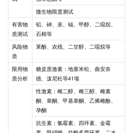
微生物限度测试
有害物
铅、砷、汞、镉、甲醇、二噁烷、
质测试
石棉等
风险物
苯酚、农残、二甘醇、二噁烷等
质
限用物
糖皮质激素：地塞米松、曲安奈
质分析
德、泼尼松等41项
性激素：雌二醇、雌三醇、雌素
酮、睾酮、甲基睾酮、乙烯雌酚、
孕酮
抗生素：氯霉素、四环素、金霉
素、甲硝唑、盐酸多西环素、二水