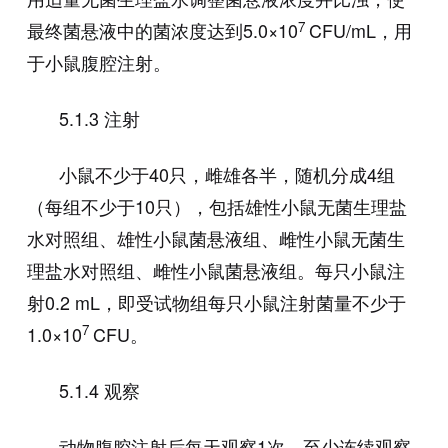
7
最终菌悬液中的菌浓度达到
5.0×10
CFU/mL
，用
于小鼠腹腔注射。
5.1.3 注射
小鼠不少于
40
只，雌雄各半，随机分成
4
组
（每组不少于
10
只），包括雄性小鼠无菌生理盐
水对照组、雄性小鼠菌悬液组、雌性小鼠无菌生
理盐水对照组、雌性小鼠菌悬液组。每只小鼠注
射
0.2 mL
，即受试物组每只小鼠注射菌量不少于
7
1.0×10
CFU
。
5.1.4 观察
动物腹腔注射后每天观察
1
次，至少连续观察