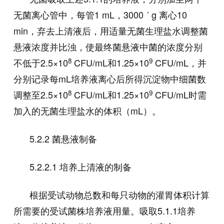
无菌离心管中，每管
1 mL
，
3000
´
g
离心
10
min
，弃去上清液后，用适量无菌生理盐水调整菌
悬液浓度并比浊，使最终菌悬液中菌的浓度分别
8
9
不低于
2.5×10
CFU/mL
和
1.25×10
CFU/mL
，并
分别记录每
mL
培养液离心后所得沉淀物中细菌数
8
9
调整至
2.5×10
CFU/mL
和
1.25×10
CFU/mL
时需
加入的无菌生理盐水的体积（
mL
）。
5.2.2
菌悬液制备
5.2.2.1
培养上清液的制备
根据受试动物总数和每只动物的灌胃体积计算
所需要的受试菌株培养液用量。吸取
5.1.1
培养