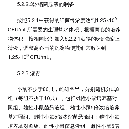
5.2.2.3
浓缩菌悬液的制备
9
按照
5.2.1
中获得的细菌终浓度达到
1.25×10
CFU/mL
所需要的生理盐水体积，根据离心的培养
物体积，按相同比例加入
5.2.2.1
获得的
5
倍浓缩上
清液，调整离心后的沉淀物使其细菌数达到
9
1.25×10
CFU/mL
。
5.2.3
灌胃
小鼠不少于
80
只，雌雄各半，分别随机分成
8
组（每组不少于
10
只），包括雄性小鼠培养基对
照组、雄性小鼠菌悬液组、雄性小鼠
5
倍浓缩培养
基对照组、雄性小鼠
5
倍浓缩菌悬液组；雌性小鼠
培养基对照组、雌性小鼠菌悬液组、雌性小鼠
5
倍