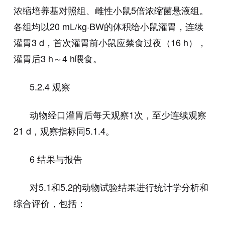
浓缩培养基对照组、雌性小鼠
5
倍浓缩菌悬液组。
各组均以
20 mL/kg·BW
的体积给小鼠灌胃，连续
灌胃
3 d
，首次灌胃前小鼠应禁食过夜（
16 h
），
灌胃后
3 h
～
4 h
喂食。
5.2.4
观察
动物经口灌胃后每天观察1次，至少连续观察
21 d，观察指标同5.1.4。
6
结果与报告
对5.1和5.2的动物试验结果进行统计学分析和
综合评价，包括：