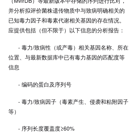
（
MvirDB
）等最新版本中存储的序列进行比对，
并分析拟评价菌株遗传物质中与致病明确相关的
已知毒力因子和毒素代谢相关基因的存在情况。
应提供包括（但不限于）以下信息的分析报告：
-
毒力
/
致病性（或产毒）相关基因名称、所在
位置、与最新数据库中已有毒力基因的匹配度等
信息
-
编码的蛋白及序列号
-
毒力
/
致病因子（毒素产生、侵袭和粘附因子
等）
-
序列长度覆盖度
≥60%