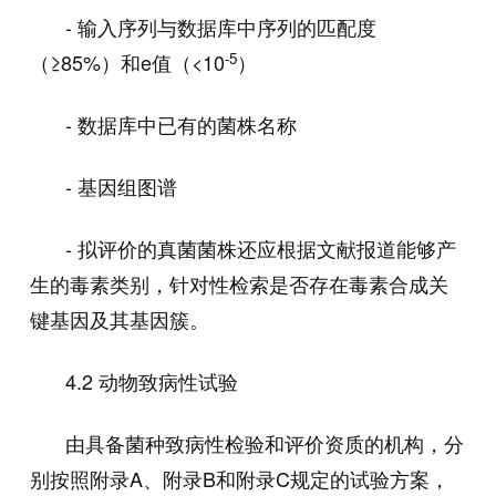
-
输入序列与数据库中序列的匹配度
-5
（
≥85%
）和
e
值（
<10
）
-
数据库中已有的菌株名称
-
基因组图谱
-
拟评价的真菌菌株还应根据文献报道能够产
生的毒素类别，针对性检索是否存在毒素合成关
键基因及其基因簇。
4.2
动物致病性试验
由具备菌种致病性检验和评价资质的机构，分
别按照附录
A
、附录
B
和附录
C
规定的试验方案，