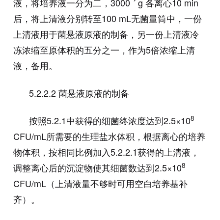
液，将培养液一分为二，
3000
´
g
各离心
10 min
后，将上清液分别转至
100 mL
无菌量筒中，一份
上清液用于菌悬液原液的制备，另一份上清液冷
冻浓缩至原体积的五分之一，作为
5
倍浓缩上清
液，备用。
5.2.2.2
菌悬液原液的制备
8
按照
5.2.1
中获得的细菌终浓度达到
2.5×10
CFU/mL
所需要的生理盐水体积，根据离心的培养
物体积，按相同比例加入
5.2.2.1
获得的上清液，
8
调整离心后的沉淀物使其细菌数达到
2.5×10
CFU/mL
（上清液量不够时可用空白培养基补
齐）。