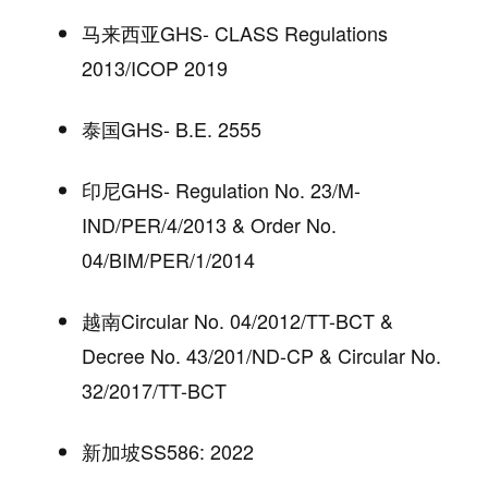
马来西亚
GHS- CLASS Regulations
2013/ICOP 2019
泰国
GHS- B.E. 2555
印尼
GHS- Regulation No. 23/M-
IND/PER/4/2013 & Order No.
04/BIM/PER/1/2014
越南
Circular No. 04/2012/TT-BCT &
Decree No. 43/201/ND-CP & Circular No.
32/2017/TT-BCT
新加坡
SS586: 2022