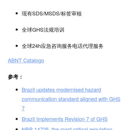
现有
SDS/MSDS/
标签审核
全球
GHS
法规培训
全球
24h
应急咨询服务电话代理服务
ABNT Catalogo
参考：
Brazil updates modernised hazard
communication standard aligned with GHS
7
Brazil Implements Revision 7 of GHS
NBR 14725, the most critical regulation