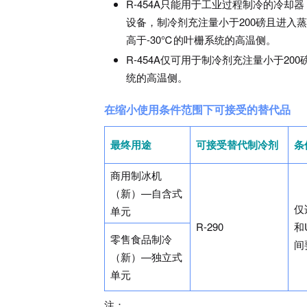
R-454A只能用于工业过程制冷的冷却
设备，制冷剂充注量小于200磅且进入
高于-30℃的叶栅系统的高温侧。
R-454A仅可用于制冷剂充注量小于2
统的高温侧。
在缩小使用条件范围下可接受的替代品
最终用途
可接受替代制冷剂
条
商用制冰机
（新）—自含式
仅
单元
R-290
和
零售食品制冷
间
（新）—独立式
单元
注：