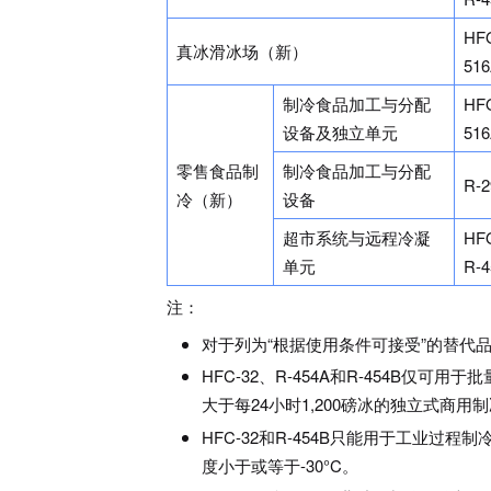
HFO
真冰滑冰场（新）
51
制冷食品加工与分配
HFO
设备及独立单元
51
零售食品制
制冷食品加工与分配
R-
冷（新）
设备
超市系统与远程冷凝
HFO
单元
R-4
注：
对于列为“根据使用条件可接受”的替代
HFC-32、R-454A和R-454B仅
大于每24小时1,200磅冰的独立式商
HFC-32和R-454B只能用于工业
度小于或等于-30°C。