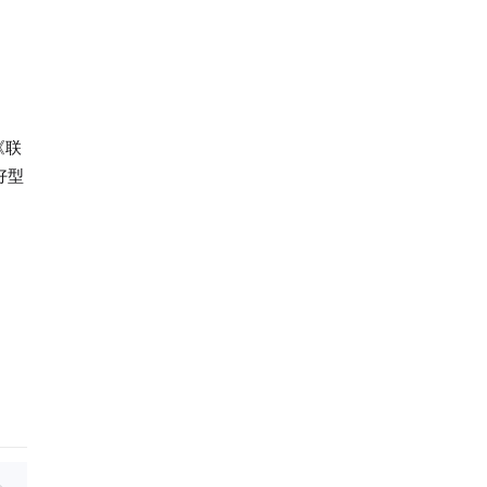
《联
好型