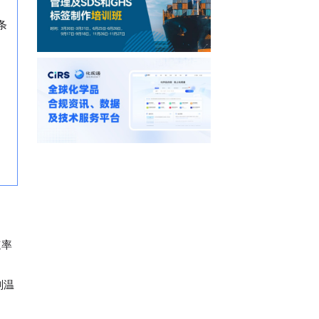
条
速率
剂温