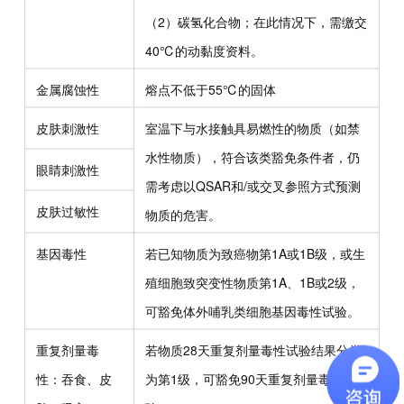
（2）碳氢化合物；在此情况下，需缴交
40℃的动黏度资料。
金属腐蚀性
熔点不低于55℃的固体
皮肤刺激性
室温下与水接触具易燃性的物质（如禁
水性物质），符合该类豁免条件者，仍
眼睛刺激性
需考虑以QSAR和/或交叉参照方式预测
皮肤过敏性
物质的危害。
基因毒性
若已知物质为致癌物第1A或1B级，或生
殖细胞致突变性物质第1A、1B或2级，
可豁免体外哺乳类细胞基因毒性试验。
重复剂量毒
若物质28天重复剂量毒性试验结果分类
性：吞食、皮
为第1级，可豁免90天重复剂量毒性试