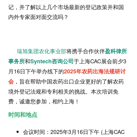
记，并了解以上几个市场最新的登记政策并和国
内外专家面对面交流吗？
瑞旭集团农化事业部
将携手合作伙伴
盈科律所
和
于上海
CAC
展会前夕
3
事务所
Syntech咨询公司
月
16
日下午举办线下的
2025
年农药出海法规研讨
，旨在帮助中国农药出口企业更好的了解农药
会
境外登记法规和专利相关的挑战。本次培训免
费，诚邀您参加，相约上海！
时间和地点
会议时间：2025年3月16日下午 (上海CAC