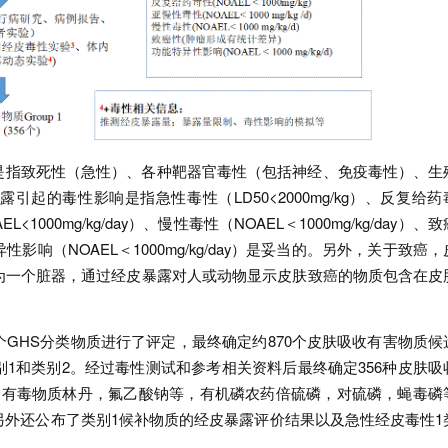
是指致死性（急性）、各种靶器官毒性（包括神经、免疫毒性）、生
起的毒性影响是指急性毒性（LD50<2000mg/kg）、反复给药
L<1000mg/kg/day）、慢性毒性（NOAEL＜1000mg/kg/day）、
响（NOAEL＜1000mg/kg/day）是妥当的。另外，关于致癌，
为一个脏器，通过经皮暴露对人或动物显示皮肤致癌的物质包含在皮
0多个GHS分类物质进行了评定，最终确定约870个皮肤吸收有害物质候
1和类别2。经过毒性测试和参考相关资料后最终确定356种皮肤吸
，有毒物质林丹，氟乙酸钠等，有机磷农药倍硫磷，对硫磷，蝇毒磷
外还公布了类别1候补物质的经皮暴露评价结果以及急性经皮毒性1