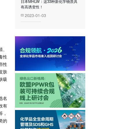
日本MHLW：这33种新化学物质具
有高诱变性！
2023-01-03
殖、
毒性
致癌性
皮肤
肤吸
选名
收有
等，
类的