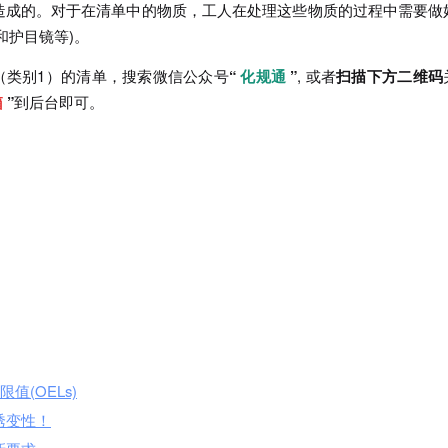
造成的。对于在清单中的物质，工人在处理这些物质的过程中需要做
和护目镜等)。
（类别1）的清单，搜索微信公众号
“
化规通
”
, 或者
扫描下方二维码
箱
”
到后台即可。
值(OELs)
诱变性！