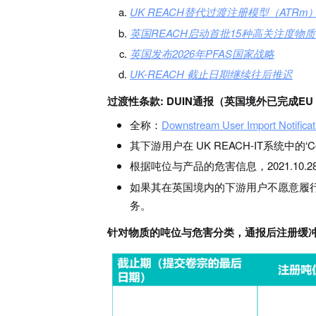
UK REACH
替代过渡注册模型（
ATRm
英国
REACH
启动首批
15
种
高关注度物质
英国发布
2026
年
PFAS
国家战略
UK-REACH
截止日期继续往后推迟
过渡性条款: DUIN通报（英国境外已完成E
全称：
D
ownstream
U
ser
I
mport
N
otifica
其下游用户在 UK REACH-IT系统中的‘Comp
根据吨位与产品的危害信息，2021.10.
如果其在英国境内的下游用户不愿意履
务。
针对物质的吨位与危害分类，通报后注册缓