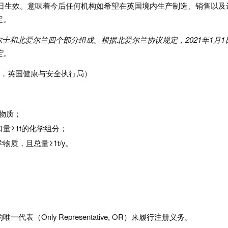
年1月1日生效。意味着今后任何机构如希望在英国境内生产制造、销售以及
定。
尔士和北爱尔兰四个部分组成。根据北爱尔兰协议规定，
2021
年
1
月
1
定。
ecutive，英国健康与安全执行局）
学物质；
量≥1t的化学组分；
质，且总量≥1t/y。
（Only Representative, OR）来履行注册义务。