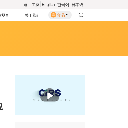
返回主页
English
한국어
日本语
食品
食规查
关于我们
播
放
见