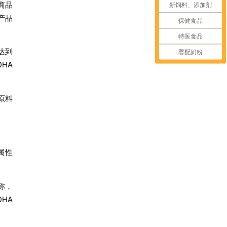
商品
新饲料、添加剂
产品
保健食品
特医食品
达到
婴配奶粉
HA
原料
属性
称，
HA