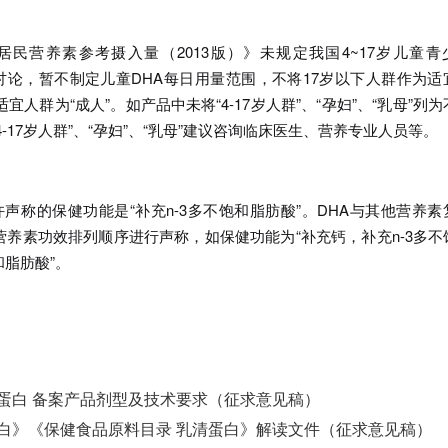
民营养素参考摄入量（2013版）》未规定我国4~17岁儿童青
家讨论，暂不制定儿童DHA每日用量范围，不将17岁以下人群作为适
人群为“成人”。如产品中未将“4-17岁人群”、“孕妇”、“乳母”列为
17岁人群”、“孕妇”、“乳母”建议咨询临床医生、营养专业人员等。
声称的保健功能是“补充n-3多不饱和脂肪酸”。DHA与其他营养素
养素功效排列顺序进行声称，如保健功能为“补充钙，补充n-3多不
和脂肪酸”。
蛋白 备案产品剂型及技术要求（征求意见稿）
白》《保健食品原料目录 乳清蛋白》解读文件（征求意见稿）