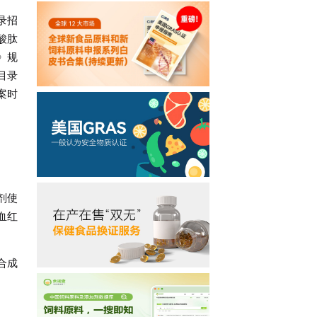
录招
酸肽
》规
目录
案时
剂使
血红
合成