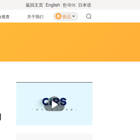
返回主页
English
한국어
日本语
食品
食规查
关于我们
播
放
四