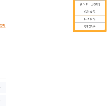
新饲料、添加剂
保健食品
特医食品
第五
婴配奶粉