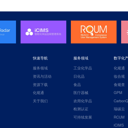
快速导航
服务领域
数字化
服务领域
工业化学品
化规通
资讯与活动
日化品
妆合规
资源下载
食品
食规查
化规通
医疗器械
GPM
关于我们
农用化学品
CarbonQ
检测认证
瑞碳云
可持续发展
RCUM
iCIMS