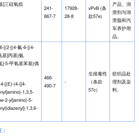
)氧基]三硅氧烷
产品、润
241-
17928-
vPvB (条
滑剂与润
867-7
28-8
款57e)
滑脂和汽
车养护用
品。
[(2-[(4-氟-6-[(4-
)氨基]丙基}氨
)偶氮]-5-甲氧基苯基}偶
生殖毒性
纺织品处
466-
-
（条款
理剂及染
4-[(E)-(4-{[4-
490-7
57c）
料。
enyl]amino}-1,3,5-
ne-2-yl]amino}-5-
yl}diazenyl]-1,3,6-
任：