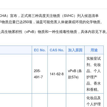
（ECHA）宣布，正式将三种高度关注物质（SVHC）列入候选清单
涵盖的化学物质总量已达250项，涵盖可能危害人体健康或环境的化学物质。
高生物累积性（vPvB）物质和一种生殖毒性物质，具体内容见下表
EC No.
CAS No.
加入原因
用途
实验室试
剂、化妆
205-
vPvB (条
品、个人
141-62-8
491-7
款57e)
护理产
品、香水
和香精。
化妆品及
个人护理