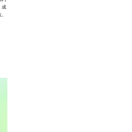
、成
位。