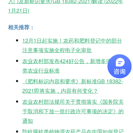
入门及新标识要求(GB 18382-2021)解读 (2022年
1月21日)
相关推荐：
12月1日起实施！农药和肥料登记中的部分
注意事项实施全程电子化审批
农业农村部发布424好公告，新增多项肥料
类农业行业标准
《肥料标识内容和要求》新标准GB 18382-
2021即将实施，内容有何变化？
农业农村部法规司关于贯彻落实《国务院关
于取消和下放一批行政许可事项的决定》的
通知
防蚊驱蚊类植物源农药产品在中国如何登记