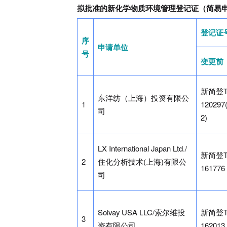
拟批准的新化学物质环境管理登记证（简易
登记证
序
申请单位
号
变更前
新简登T
东洋纺（上海）投资有限公
1
120297
司
2)
LX International Japan Ltd./
新简登T
2
住化分析技术(上海)有限公
161776
司
Solvay USA LLC/索尔维投
新简登T
3
资有限公司
162013