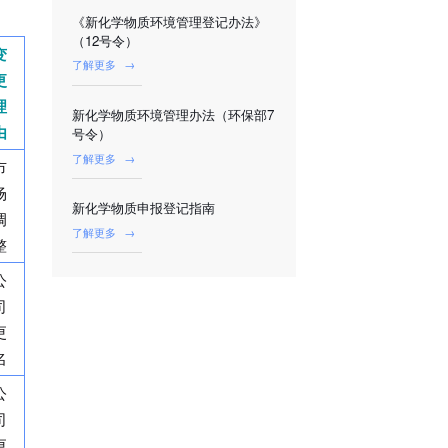
《新化学物质环境管理登记办法》
（12号令）
变
了解更多
→
更
理
新化学物质环境管理办法（环保部7
由
号令）
了解更多
→
市
场
新化学物质申报登记指南
调
了解更多
→
整
公
司
更
名
公
司
更