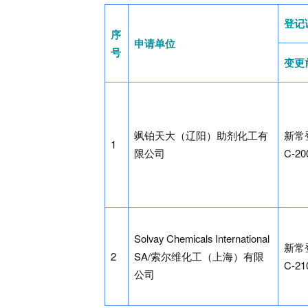
登记
序
申请单位
号
变更
飒铂天大（辽阳）助剂化工有
新常
1
限公司
C-20
Solvay Chemicals International
新常
2
SA/索尔维化工（上海）有限
C-21
公司