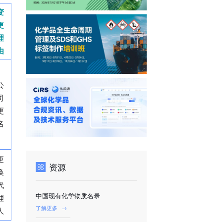
变
更
理
由
公
司
更
名
更
资源
换
代
中国现有化学物质名录
理
了解更多
→
人