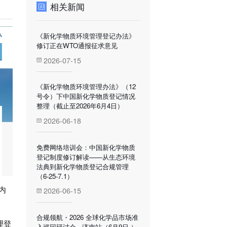
相关新闻
《新化学物质环境管理登记办法》
修订正在WTO通报征求意见
2026-07-15
《新化学物质环境管理办法》（12
号令）下中国新化学物质登记情况
整理（截止至2026年6月4日）
2026-06-18
免费网络培训会：中国新化学物质
登记制度修订解读——从生态环境
法典到新化学物质登记合规管理
（6-25-7.1）
内
2026-06-15
合规领航・2026 全球化学品市场准
理登
入巡回研讨会---济南站（6月9日 ）