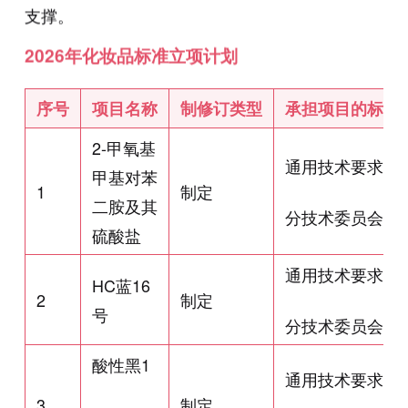
支撑。
2026年化妆品标准立项计划
序号
项目名称
制修订
类型
承担项目的
标委
2-甲氧基
通用技术要求
甲基对苯
1
制定
二胺及其
分技术委员会
硫酸盐
通用技术要求
HC蓝16
2
制定
号
分技术委员会
酸性黑1
通用技术要求
3
制定