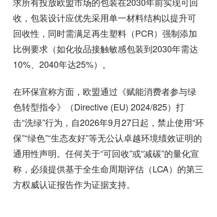
求所有投放欧盟市场的包装在
2030
年前实现可回
收，包装设计应优先采用单一材料结构以提升可
回收性，同时需满足再生塑料（
PCR
）强制添加
比例要求（如化妆品接触敏感包装到
2030
年需达
10%
、
2040
年达
25%
）。
在环保宣称方面，欧盟通过《赋能消费者参与绿
色转型指令》（
Directive (EU) 2024/825
）打
击
“
洗绿
”
行为，自
2026
年
9
月
27
日起，禁止使用
“
环
保
”“
绿色
”“
生态友好
”
等无公认卓越环境绩效证明的
通用性声明。任何关于
“
可回收
”
或
“
减碳
”
的量化宣
称，必须提供基于全生命周期评估（
LCA
）的第三
方权威认证报告作为证据支持。