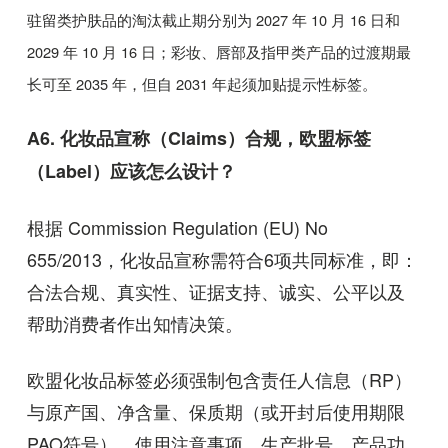
驻留类护肤品的淘汰截止期分别为
2027
年
10
月
16
日和
2029
年
10
月
16
日；彩妆、唇部及指甲类产品的过渡期最
长可至
2035
年，但自
2031
年起须加贴提示性标签。
A6.
化妆品宣称（
Claims
）合规，欧盟标签
（
Label
）应该怎么设计？
根据
Commission Regulation (EU) No
655/2013
，化妆品宣称需符合
6
项共同标准，即：
合法合规、真实性、证据支持、诚实、公平以及
帮助消费者作出知情决策。
欧盟化妆品标签必须强制包含责任人信息（
RP
）
与原产国、净含量、保质期（或开封后使用期限
PAO
符号）、使用注意事项、生产批号、产品功