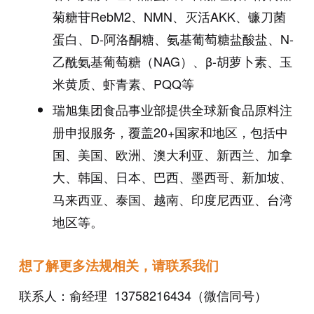
菊糖苷
RebM2
、
NMN
、灭活
AKK
、镰刀菌
蛋白、
D-
阿洛酮糖、氨基葡萄糖盐酸盐、
N-
乙酰氨基葡萄糖（
NAG
）、β
-
胡萝卜素、玉
米黄质、虾青素、
PQQ
等
瑞旭集团食品事业部提供全球新食品原料注
册申报服务，覆盖
20+
国家和地区，包括中
国、美国、欧洲、澳大利亚、新西兰、加拿
大、韩国、日本、巴西、墨西哥、新加坡、
马来西亚、泰国、越南、印度尼西亚、台湾
地区等。
想了解更多法规相关，请联系我们
联系人：俞经理 13758216434（微信同号）