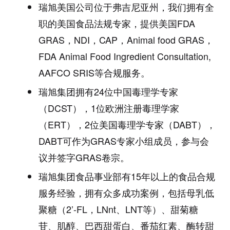
瑞旭美国公司位于弗吉尼亚州，我们拥有全
职的美国食品法规专家，提供美国
FDA
GRAS
，
NDI
，
CAP
，
Animal food GRAS
，
FDA Animal Food Ingredient Consultation,
AAFCO SRIS
等合规服务。
瑞旭集团拥有
24
位中国毒理学专家
（
DCST
），
1
位欧洲注册毒理学家
（
ERT
），
2
位美国毒理学专家（
DABT
），
DABT
可作为
GRAS
专家小组成员，参与会
议并签字
GRAS
卷宗。
瑞旭集团食品事业部有
15
年以上的食品合规
服务经验，拥有众多成功案例，包括母乳低
聚糖（
2’-FL
，
LNnt
、
LNT
等）、甜菊糖
苷、肌醇、巴西甜蛋白、番茄红素、酶转甜