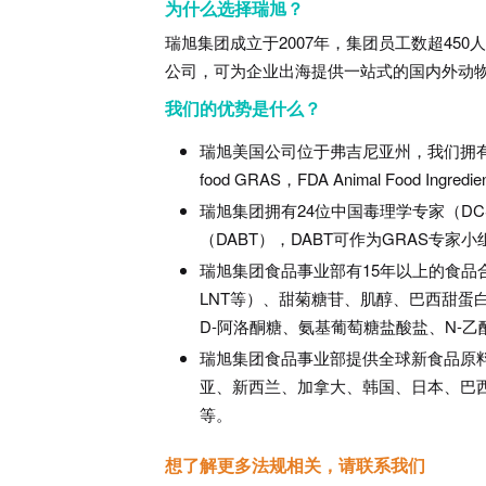
为什么选择瑞旭？
瑞旭集团成立于
2007
年，集团员工数超
450
人
公司，可为企业出海提供一站式的国内外动
我们的优势是什么？
瑞旭美国公司位于弗吉尼亚州，我们拥
food GRAS
，
FDA Animal Food Ingredie
瑞旭集团拥有
24
位中国毒理学专家（
DC
（
DABT
），
DABT
可作为
GRAS
专家小
瑞旭集团食品事业部有
15
年以上的食品
LNT
等）、甜菊糖苷、肌醇、巴西甜蛋
D-
阿洛酮糖、氨基葡萄糖盐酸盐、
N-
乙
瑞旭集团食品事业部提供全球新食品原
亚、新西兰、加拿大、韩国、日本、巴
等。
想了解更多法规相关，请联系我们