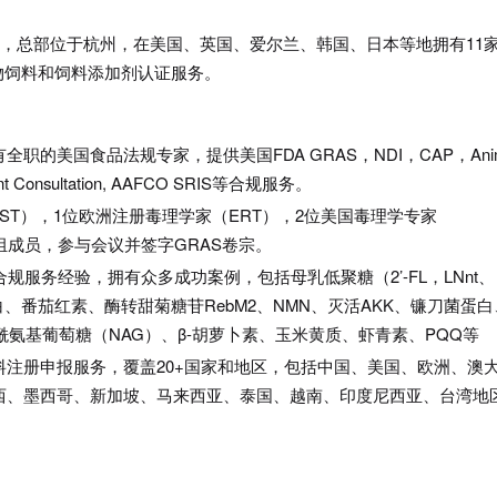
，总部位于杭州，在美国、英国、爱尔兰、韩国、日本等地拥有
11
物饲料和饲料添加剂认证服务。
有全职的美国食品法规专家，提供美国
FDA GRAS
，
NDI
，
CAP
，
Ani
nt Consultation, AAFCO SRIS
等合规服务。
ST
），
1
位欧洲注册毒理学家（
ERT
），
2
位美国毒理学专家
组成员，参与会议并签字
GRAS
卷宗。
合规服务经验，拥有众多成功案例，包括母乳低聚糖（
2’-FL
，
LNnt
、
白、番茄红素、酶转甜菊糖苷
RebM2
、
NMN
、灭活
AKK
、镰刀菌蛋白
酰氨基葡萄糖（
NAG
）、β
-
胡萝卜素、玉米黄质、虾青素、
PQQ
等
料注册申报服务，覆盖
20+
国家和地区，包括中国、美国、欧洲、澳
西、墨西哥、新加坡、马来西亚、泰国、越南、印度尼西亚、台湾地