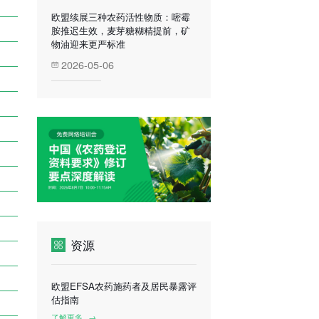
欧盟续展三种农药活性物质：嘧霉
胺推迟生效，麦芽糖糊精提前，矿
物油迎来更严标准
2026-05-06
资源
欧盟EFSA农药施药者及居民暴露评
估指南
了解更多
→