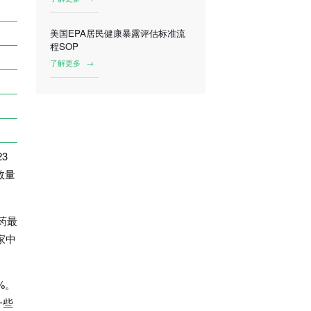
美国EPA居民健康暴露评估标准流
程SOP
了解更多
→
3
数量
药最
家中
%。
一些