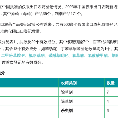
3年在中国批准的仅限出口农药登记情况。2023年中国仅限出口农药新增
产品)，其中原药（母药）产品35个，制剂产品171个。
仅限出口农药产品登记政策公布以来，共有500多个仅限出口农药取得登记
年批准的仅限出口登记数量。
成分见表1，共涉及22个有效成分。其中氯嘧磺隆7个，百草枯和氟苯
个，其余18个有效成分，如苯锈啶、丁苯草酮等登记数量均为1个。
二甲吩草胺-P、氟咯草酮、磺酰草吡唑、氯草敏、氯酞酸甲酯、烟
3年度首次登记的有效成分。
成分
农药类别
数量
除草剂
7
除草剂
4
杀虫剂
4