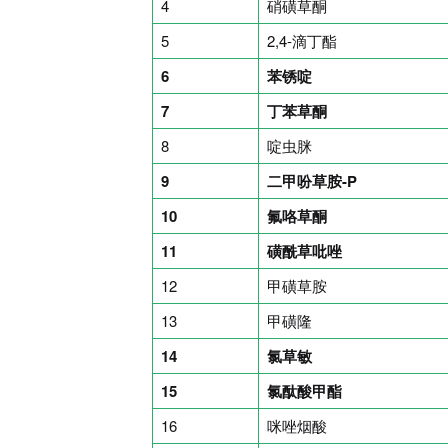
4
硝磺草酮
5
2,4-滴丁酯
6
苯锈啶
7
丁苯草酮
8
啶虫脒
9
二甲吩草胺-P
10
氟咯草酮
11
磺酰草吡唑
12
甲磺草胺
13
甲磺隆
14
氯草敏
15
氯酞酸甲酯
16
咪唑烟酸