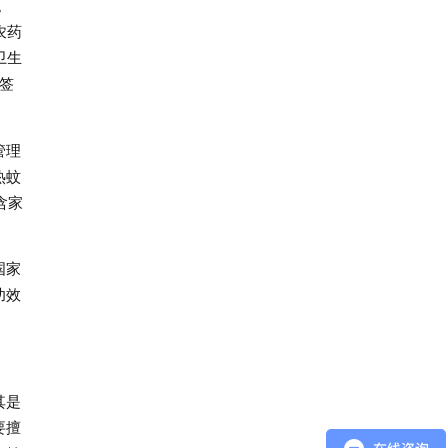
。
农药
卫生
签
管理
热蚊
含家
国家
功效
其是
要擅