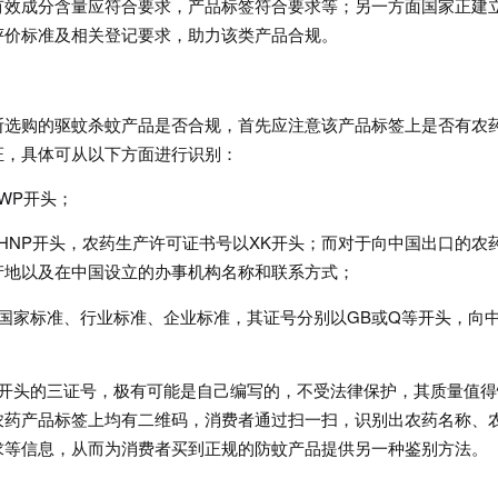
有效成分含量应符合要求，产品标签符合要求等；另一方面国家正建
评价标准及相关登记要求，助力该类产品合规。
断选购的驱蚊杀蚊产品是否合规，首先应注意该产品标签上是否有农
证，具体可从以下方面进行识别：
WP开头；
HNP开头，农药生产许可证书号以XK开头；而对于向中国出口的农
产地以及在中国设立的办事机构名称和联系方式；
国家标准、行业标准、企业标准，其证号分别以GB或Q等开头，向
母开头的三证号，极有可能是自己编写的，不受法律保护，其质量值得
农药产品标签上均有二维码，消费者通过扫一扫，识别出农药名称、
求等信息，从而为消费者买到正规的防蚊产品提供另一种鉴别方法。