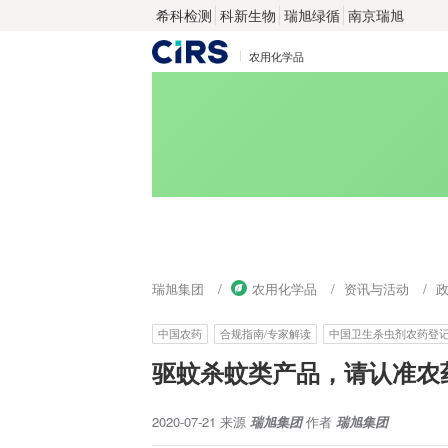
希科检测
科新生物
瑞旭绿循
南京瑞旭
农用化学品
瑞旭集团
农用化学品
资讯与活动
中国农药
合规指南/专家解读
中国卫生杀虫剂农药登
驱蚊杀蚊类产品，请认准农
2020-07-21
来源
瑞旭集团
作者
瑞旭集团