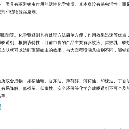
是一类具有驱避蚊虫作用的活性化学物质。其本身没有杀虫活性，而
避剂和植物源驱避剂。
羟哌酯等。化学驱避剂具有处理方法简单方便，作用效果迅速等优点
源驱避剂。根据该特性，目前市售的产品主要有驱蚊液、驱蚊乳、驱
露皮肤就可以达到驱避蚊虫的效果，与大面积喷洒杀虫剂不同，能够
物质或合成物，如桉油精、香茅油、薄荷醇、薄荷油、印楝油、丁香
具有易降解、低残留、低毒性、安全环保等化学合成驱避剂不可企及
贴等。
势