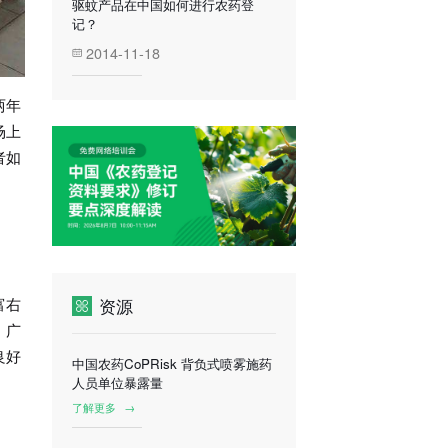
驱蚊产品在中国如何进行农药登
记？
2014-11-18
两年
场上
者如
富右
资源
、广
良好
中国农药CoPRisk 背负式喷雾施药
人员单位暴露量
了解更多
→