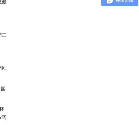
立健
药三
药则
中国
怀
农药