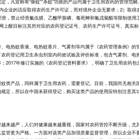
定，凡宣称有“驱蚊”“杀蚊”功效的产品均属于卫生用农药的管理范畴
内企业的话应取得农药生产许可证，而对境外企业无要求；2）取得
联网经营，禁止经营氟虫腈、乙酰甲胺磷、毒死蜱和氰戊菊酯等限制使用
联网上醒目标注其所对应的农药登记证号、农药生产许可证号、真实标
香、电热蚊香液、电热蚊香片、气雾剂等均属于《农药管理条例》的
了农药登记用卫生杀虫剂室内药效试验及评价标准，包含气雾剂、电
；2017年修订实施的《农药登记资料要求》，明确了卫生用农药包
驱蚊类产品，同样属于卫生用农药，需要登记。目前，我国尚无相关
确规定，所以在中国未获得登记，购买这类产品的使用应特别注意其
管越来越严，人们对健康越来越重视，国家对农药管控不断升级，尤
其监管更为严格。一方面对该类产品加强质量监督管理，所以企业不