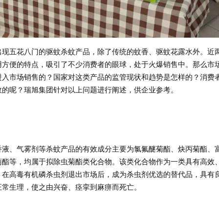
出现五花八门的驱蚊杀蚊产品，除了传统的蚊香、驱蚊花露水外。近
用方便的特点，吸引了不少消费者的眼球，处于火爆销售中。那么市
进入市场销售的？国家对这类产品的监管现状和趋势是怎样的？消费
效的呢？瑞旭集团针对以上问题进行阐述，供企业参考。
香液、气雾剂等杀蚊产品的有效成分主要为氯氟醚菊酯、炔丙菊酯、
菊酯等，均属于拟除虫菊酯类化合物。该类化合物作为一类具有高效
，在高毒有机磷杀虫剂退出市场后，成为杀虫剂优选的替代品，具有
正常生理，使之由兴奋、痉挛到麻痹而死亡。