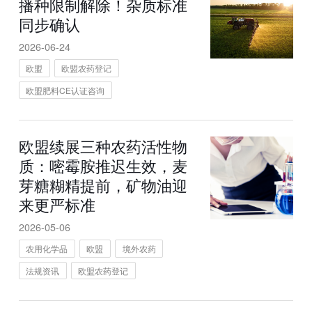
播种限制解除！杂质标准
同步确认
2026-06-24
欧盟
欧盟农药登记
欧盟肥料CE认证咨询
欧盟续展三种农药活性物
质：嘧霉胺推迟生效，麦
芽糖糊精提前，矿物油迎
来更严标准
2026-05-06
农用化学品
欧盟
境外农药
法规资讯
欧盟农药登记