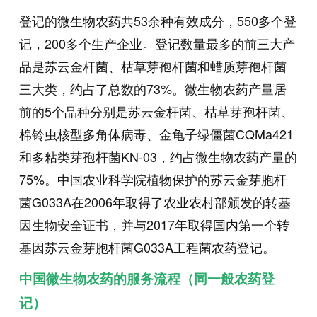
登记的微生物农药共
53
余种有效成分，
550
多个登
记，
200
多个生产企业。登记数量最多的前三大产
品是苏云金杆菌、枯草芽孢杆菌和蜡质芽孢杆菌
三大类，约占了总数的
73%
。微生物农药产量居
前的
5
个品种分别是苏云金杆菌、枯草芽孢杆菌、
棉铃虫核型多角体病毒、金龟子绿僵菌
CQMa421
和多粘类芽孢杆菌
KN-03
，约占微生物农药产量的
75%
。中国农业科学院植物保护的苏云金芽胞杆
菌
G033A
在
2006
年取得了农业农村部颁发的转基
因生物安全证书，并与
2017
年取得国内第一个转
基因苏云金芽胞杆菌
G033A
工程菌农药登记。
中国微生物农药的服务流程（同一般农药登
记）